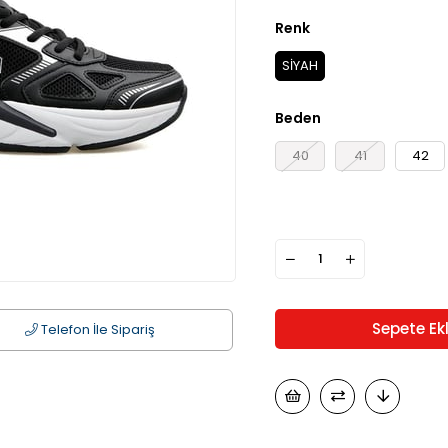
Renk
SİYAH
Beden
40
41
42
Telefon İle Sipariş