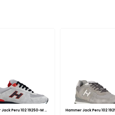
Hammer Jack Peru 102 19250-M Çlk Renk ÇLK