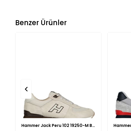
Benzer Ürünler
Hammer Jack Peru 102 19250-M Bej Akel Kahve Renk BEJ AKEL KAHVE