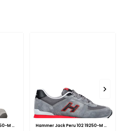
Hammer Jack Peru 102 19250-M Gri Beyaz Renk GRİ BEYAZ
Hammer Jack Peru 102 19250-M Gri Kırmızı Renk GRİ KIRMIZI