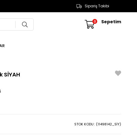
Sipariş Takibi
Sepetim
0
AR
k SİYAH
4
STOK KODU
(11498142_SİY)