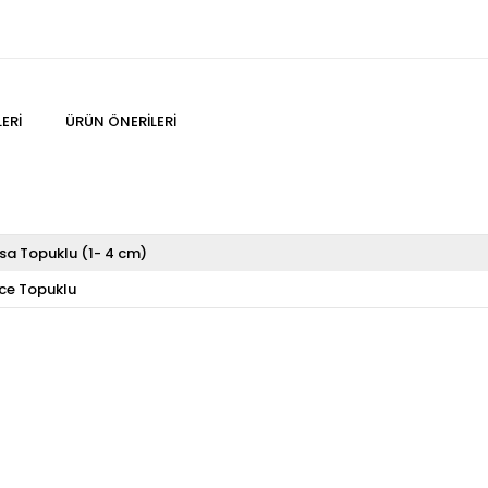
ERI
ÜRÜN ÖNERILERI
ısa Topuklu (1- 4 cm)
nce Topuklu