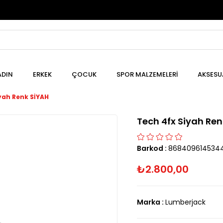
ADIN
ERKEK
ÇOCUK
SPOR MALZEMELERİ
AKSESU
yah Renk SİYAH
Tech 4fx Siyah Ren
Barkod
:
868409614534
₺2.800,00
Marka
:
Lumberjack