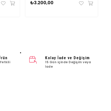
₺3.200,00
₺
Ürün
Kolay İade ve Değişim
Yetkili
15 Gün içinde Değişim veya
İade