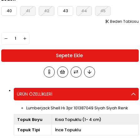
40
41
42
43
44
45
Beden Tablosu
ÜRÜN ÖZELLIKLERI
Lumberjack Shell Hı 3pr 101387049 Siyah Siyah Renk
Topuk Boyu
Kısa Topuklu (1- 4 cm)
Topuk Tipi
İnce Topuklu