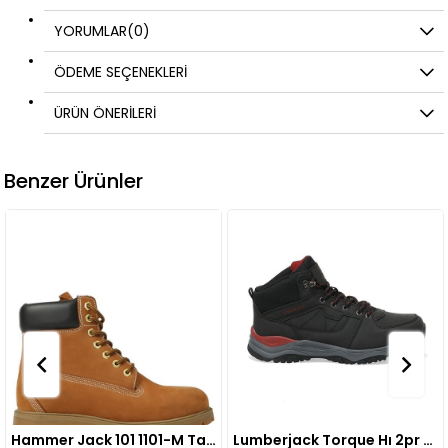
YORUMLAR
(0)
ÖDEME SEÇENEKLERI
ÜRÜN ÖNERILERI
Benzer Ürünler
Hammer Jack 101 1101-M Tarçın Nubuk Renk TARÇIN NUBUK
Lumberjack Torque Hı 2pr Siyah Kırmızı Renk SİYAH KIRMIZI