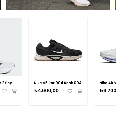
Adidas Response 2 Beyaz Siyah Renk BEYAZ SİYAH
Nike V5 Rnr 004 Renk 004
₺4.600,00
₺6.700