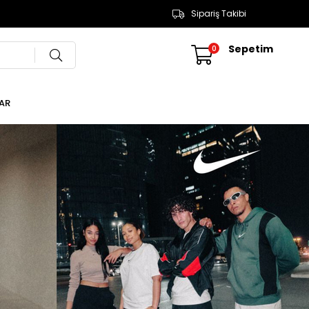
Sipariş Takibi
Sepetim
0
AR