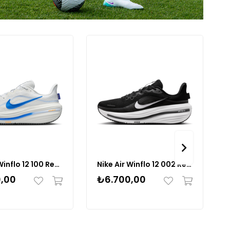
Kategoriye Git
Nike Air Winflo 12 100 Renk 100
Nike Air Winflo 12 002 Renk 002
,00
₺6.700,00