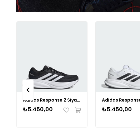
nk SİYAH SİYAH
Adidas Response 2 Siyah Beyaz Renk SİYAH BEYAZ
₺5.450,00
₺5.450,00